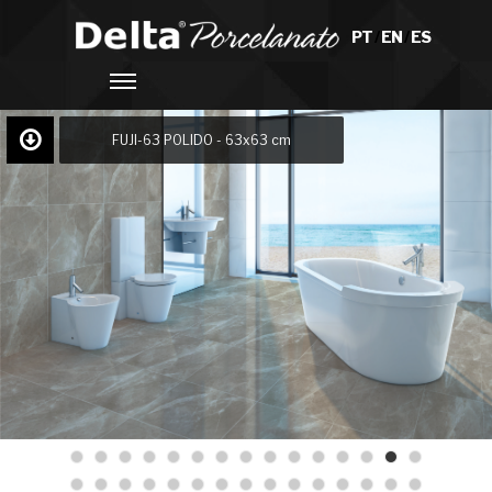
PT
/
EN
/
ES
FUJI-63 POLIDO - 63x63 cm