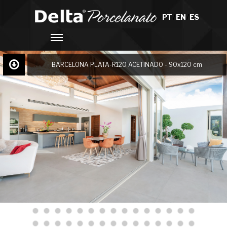
PT
/
EN
/
ES
BARCELONA PLATA-R120 ACETINADO - 90x120 cm