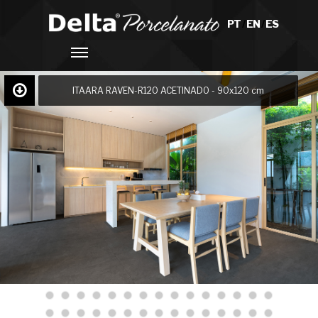
PT
/
EN
/
ES
ITAARA RAVEN-R120 ACETINADO - 90x120 cm