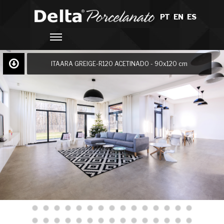
PT
/
EN
/
ES
ITAARA GREIGE-R120 ACETINADO - 90x120 cm