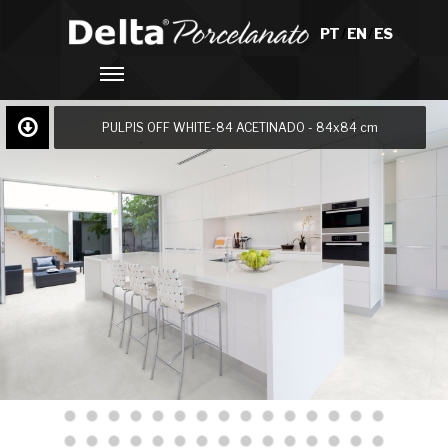
PT
/
EN
/
ES
PULPIS OFF WHITE-84 ACETINADO - 84x84 cm