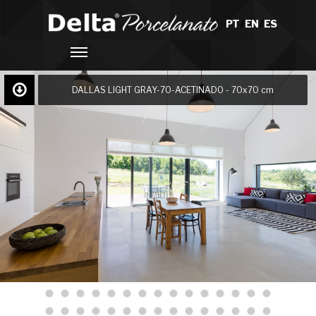
PT
/
EN
/
ES
DALLAS LIGHT GRAY-70-ACETINADO - 70x70 cm