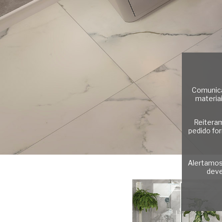
Comunica
materia
Reitera
pedido for
Alertamos
deve