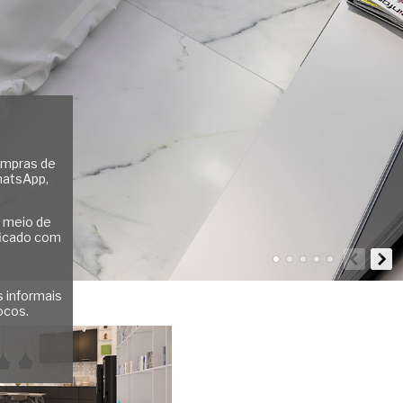
ompras de
hatsApp,
 meio de
ificado com
 informais
ocos.