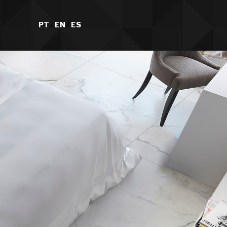
PT
/
EN
/
ES